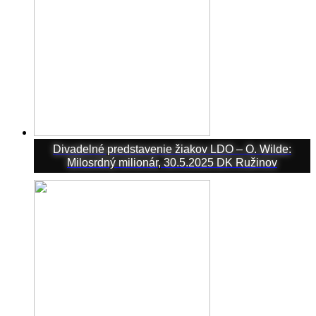
Divadelné predstavenie žiakov LDO – O. Wilde:
Milosrdný milionár, 30.5.2025 DK Ružinov