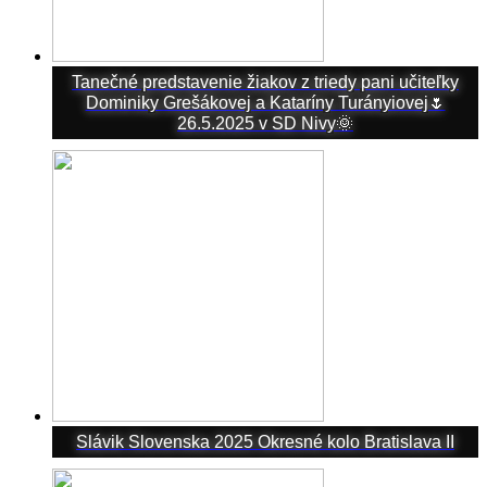
Tanečné predstavenie žiakov z triedy pani učiteľky
Dominiky Grešákovej a Kataríny Turányiovej🌷
26.5.2025 v SD Nivy🌞
Slávik Slovenska 2025 Okresné kolo Bratislava II