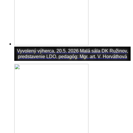
Vyvolený výherca, 20.5. 2026 Malá sála DK Ružinov,
predstavenie LDO, pedagóg: Mgr. art. V. Horváthová