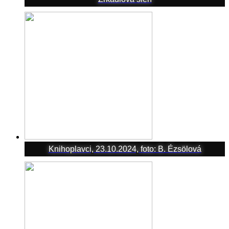
Knihoplavci, 23.10.2024, foto: B. Ézsölová