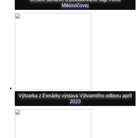
Miklovičovej
Výtvarka z Exnárky výstava Výtvarného odboru apríl
2023