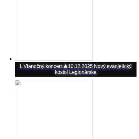
I. Vianočný koncert 🎄10.12.2025 Nový evanjelický
kostol Legionárska