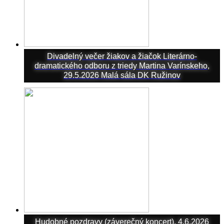
Divadelný večer žiakov a žiačok Literárno-
dramatického odboru z triedy Martina Varínskeho,
29.5.2026 Malá sála DK Ružinov
Hudobné pozdravy (záverečný koncert), 4.6.2026