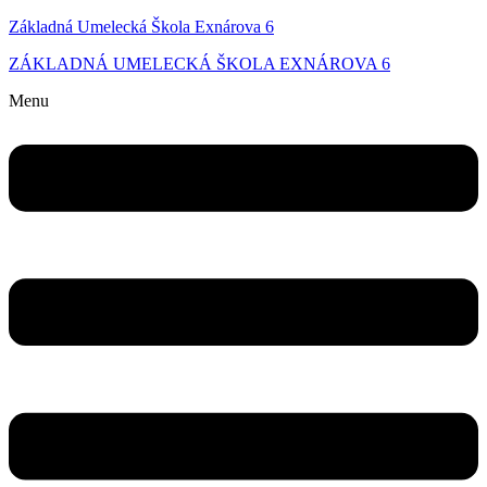
Základná Umelecká Škola Exnárova 6
ZÁKLADNÁ UMELECKÁ ŠKOLA EXNÁROVA 6
Menu