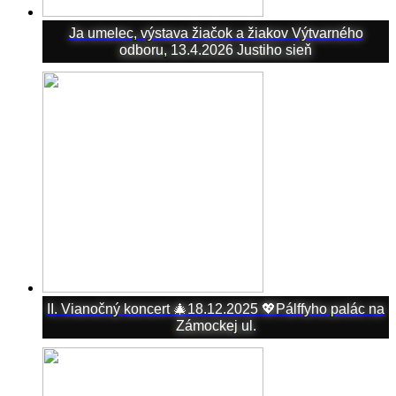
Ja umelec, výstava žiačok a žiakov Výtvarného
odboru, 13.4.2026 Justiho sieň
II. Vianočný koncert 🎄18.12.2025 💖Pálffyho palác na
Zámockej ul.