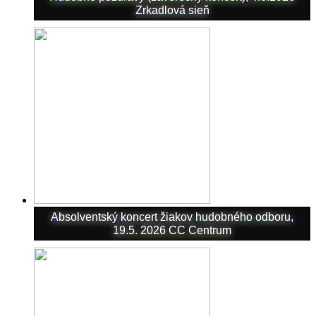
Zrkadlová sieň
Absolventský koncert žiakov hudobného odboru,
19.5. 2026 CC Centrum