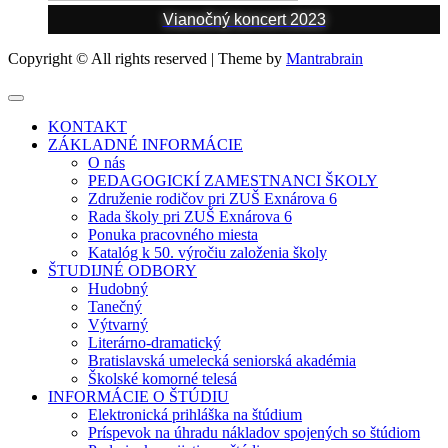
Vianočný koncert 2023
Copyright © All rights reserved | Theme by
Mantrabrain
KONTAKT
ZÁKLADNÉ INFORMÁCIE
O nás
PEDAGOGICKÍ ZAMESTNANCI ŠKOLY
Združenie rodičov pri ZUŠ Exnárova 6
Rada školy pri ZUŠ Exnárova 6
Ponuka pracovného miesta
Katalóg k 50. výročiu založenia školy
ŠTUDIJNÉ ODBORY
Hudobný
Tanečný
Výtvarný
Literárno-dramatický
Bratislavská umelecká seniorská akadémia
Školské komorné telesá
INFORMÁCIE O ŠTÚDIU
Elektronická prihláška na štúdium
Príspevok na úhradu nákladov spojených so štúdiom