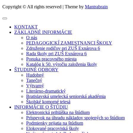
Copyright © All rights reserved | Theme by
Mantrabrain
KONTAKT
ZÁKLADNÉ INFORMÁCIE
O nás
PEDAGOGICKÍ ZAMESTNANCI ŠKOLY
Združenie rodičov pri ZUŠ Exnárova 6
Rada školy pri ZUŠ Exnárova 6
Ponuka pracovného miesta
Katalóg k 50. výročiu založenia školy
ŠTUDIJNÉ ODBORY
Hudobný
Tanečný
Výtvarný
Literárno-dramatický
Bratislavská umelecká seniorská akadémia
Školské komorné telesá
INFORMÁCIE O ŠTÚDIU
Elektronická prihláška na štúdium
Príspevok na úhradu nákladov spojených so štúdiom
Podmienky prijatia na štúdium
Elokované pracoviská školy