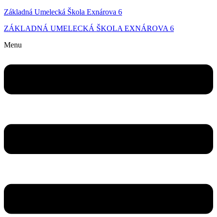
Základná Umelecká Škola Exnárova 6
ZÁKLADNÁ UMELECKÁ ŠKOLA EXNÁROVA 6
Menu