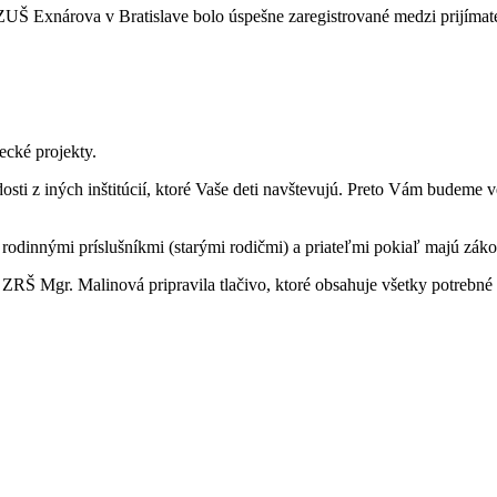
Š Exnárova v Bratislave bolo úspešne zaregistrované medzi prijímateľ
ecké projekty.
osti z iných inštitúcií, ktoré Vaše deti navštevujú. Preto Vám budeme
i rodinnými príslušníkmi (starými rodičmi) a priateľmi pokiaľ majú zá
ZRŠ Mgr. Malinová pripravila tlačivo, ktoré obsahuje všetky potrebné