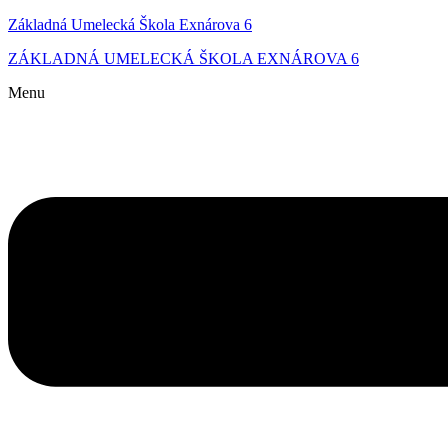
Základná Umelecká Škola Exnárova 6
ZÁKLADNÁ UMELECKÁ ŠKOLA EXNÁROVA 6
Menu