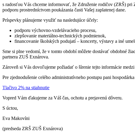
s radosťou Vás chceme informovať, že Združenie rodičov (ZRŠ) pri ZU
podporu prostredníctvom poukázania časti Vašej zaplatenej dane.
Príspevky plánujeme využiť na nasledujúce účely:
podporu výchovno-vzdelávacieho procesu,
zlepšovanie materiálno-technických podmienok,
financovanie školských podujatí – koncerty, výstavy a iné umel
Sme si plne vedomí, že v tomto období môžete dostávať obdobné žiad
partnera ZUŠ Exnárova.
Zároveň si Vás dovoľujeme požiadať o šírenie tejto informácie medz
Pre zjednodušenie celého administratívneho postupu pani hospodárka 
Tlačivo 2% na stiahnutie
Vopred Vám ďakujeme za Váš čas, ochotu a prejavenú dôveru.
S úctou,
Eva Makovíni
(predseda ZRŠ ZUŠ Exnárova)