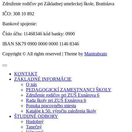
Združenie rodičov pri Základnej umeleckej škole, Bratislava
IČO: 308 10 892
Bankové spojenie:
Číslo účtu: 11468346 kód banky: 0900
IBAN SK79 0900 0000 0000 1146 8346
Copyright © All rights reserved | Theme by
Mantrabrain
KONTAKT
ZÁKLADNÉ INFORMÁCIE
O nás
PEDAGOGICKÍ ZAMESTNANCI ŠKOLY
Združenie rodičov pri ZUŠ Exnárova 6
Rada školy pri ZUŠ Exnárova 6
Ponuka pracovného miesta
Katalóg k 50. výročiu založenia školy
ŠTUDIJNÉ ODBORY
Hudobný
Tanečný